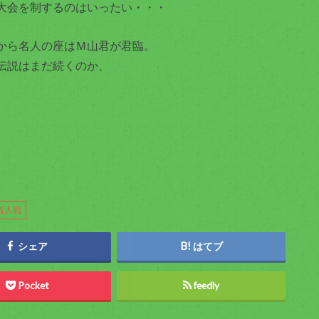
大会を制するのはいったい・・・
から名人の座はＭ山君が君臨。
伝説はまだ続くのか、
名人戦
シェア
はてブ
Pocket
feedly