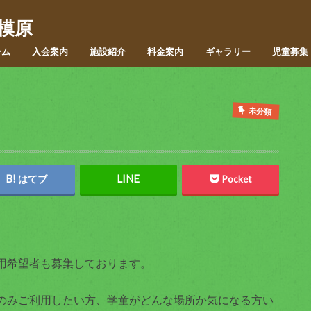
模原
ーム
入会案内
施設紹介
料金案内
ギャラリー
児童募集
未分類
はてブ
Pocket
用希望者も募集しております。
のみご利用したい方、学童がどんな場所か気になる方い