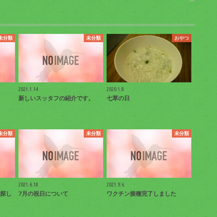
未分類
未分類
おやつ
2021.1.14
2020.1.8
新しいスッタフの紹介です。
七草の日
未分類
未分類
未分類
2021.6.18
2021.9.6
探し
7月の祝日について
ワクチン接種完了しました