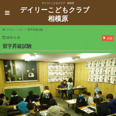
デイリーこどもクラブ 相模原
デイリーこどもクラブ
相模原
HOME
日常
習字昇級試験
2019.11.28
日常
習字昇級試験