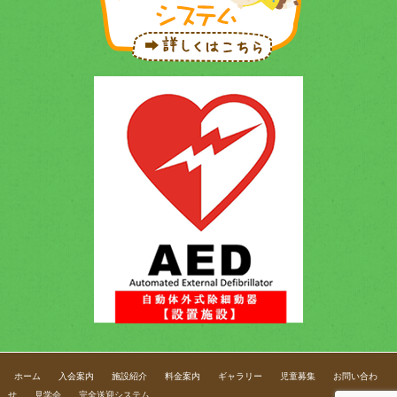
ホーム
入会案内
施設紹介
料金案内
ギャラリー
児童募集
お問い合わ
せ
見学会
完全送迎システム