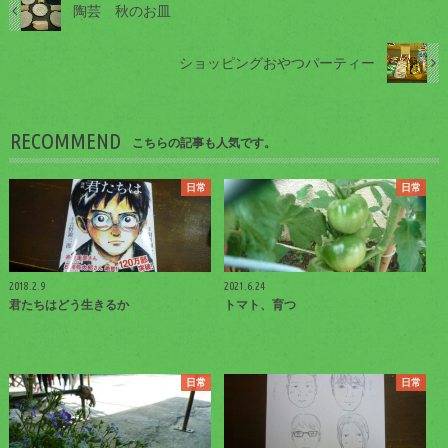
陶芸 秋のお皿
ショッピングおやつパーティー
RECOMMEND
こちらの記事も人気です。
日常
日常
2018.2.9
2021.6.24
君たちはどう生きるか
トマト、育つ
日常
日常