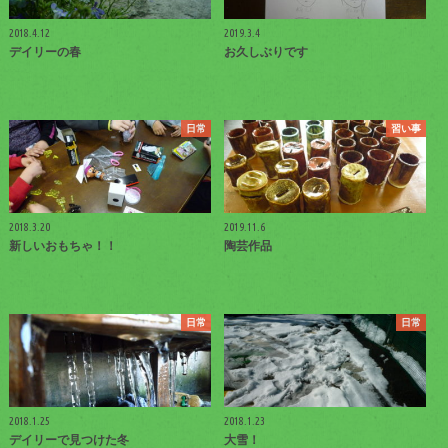
2018.4.12
2019.3.4
デイリーの春
お久しぶりです
日常
習い事
2018.3.20
2019.11.6
新しいおもちゃ！！
陶芸作品
日常
日常
2018.1.25
2018.1.23
デイリーで見つけた冬
大雪！